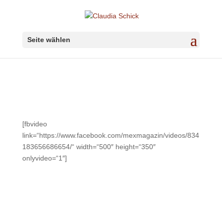
Seite wählen
[fbvideo
link=“https://www.facebook.com/mexmagazin/videos/834
183656686654/“ width=“500″ height=“350″
onlyvideo=“1″]