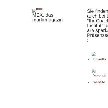
Sie finde
MEX. das
auch bei 
marktmagazin
"Ihr Coac
Institut" 
are spark
Präsenzs
: