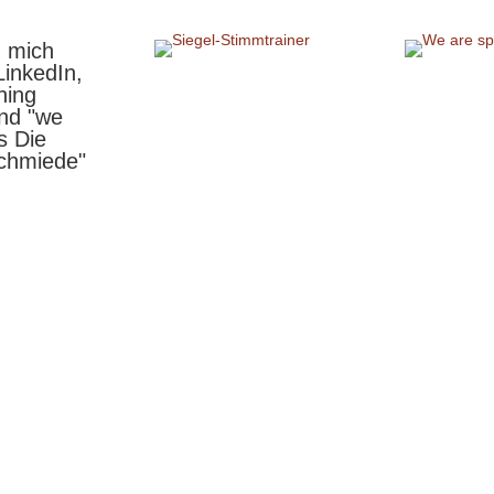
n mich
LinkedIn,
hing
und "we
s Die
chmiede"